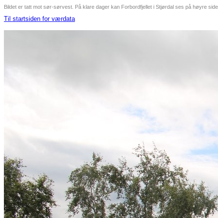
Bildet er tatt mot sør-sørvest. På klare dager kan Forbordfjellet i Stjørdal ses på høyre si
Til startsiden for værdata